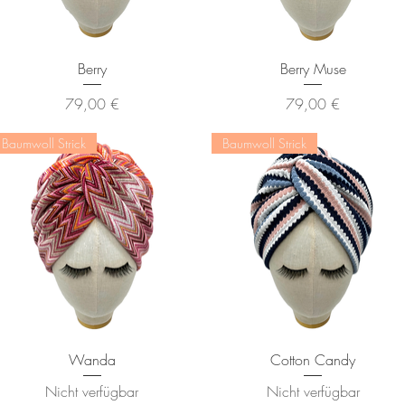
Schnellansicht
Schnellansicht
Berry
Berry Muse
Preis
Preis
79,00 €
79,00 €
Baumwoll Strick
Baumwoll Strick
Schnellansicht
Schnellansicht
Wanda
Cotton Candy
Nicht verfügbar
Nicht verfügbar