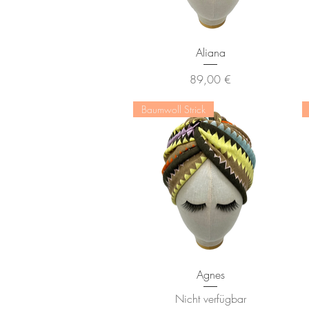
Schnellansicht
Aliana
Preis
89,00 €
Baumwoll Strick
Schnellansicht
Agnes
Nicht verfügbar