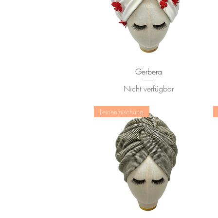
Schnellansicht
Gerbera
Nicht verfügbar
Leinenmischung