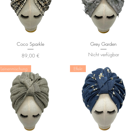
Schnellansicht
Schnellansicht
Coco Sparkle
Grey Garden
Nicht verfügbar
Preis
89,00 €
Leinenmischung
Effekt