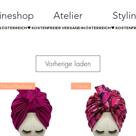
ineshop
Atelier
Styli
Vorherige laden
Viskose-Mischung
Viskose