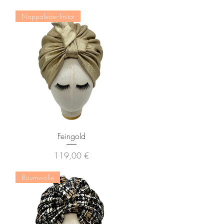
Nappaleder-Imitat
Schnellansicht
Feingold
Preis
119,00 €
Baumwolle