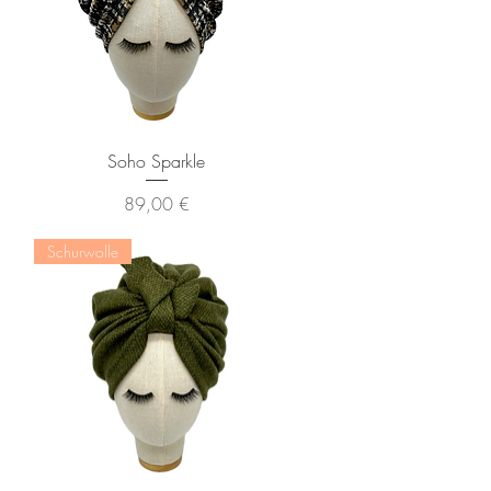
Schnellansicht
Soho Sparkle
Preis
89,00 €
Schurwolle