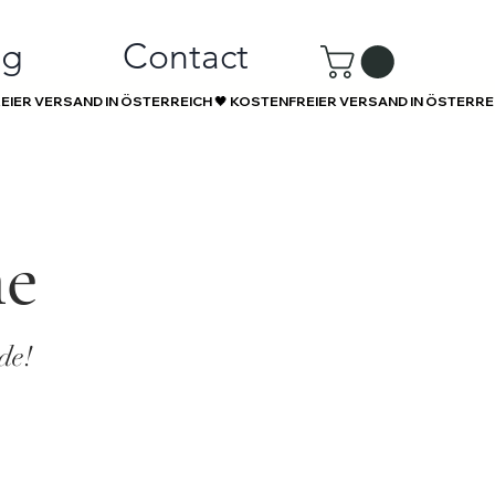
ng
Contact
ne
de!