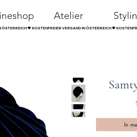
ineshop
Atelier
Styli
Samty
In m