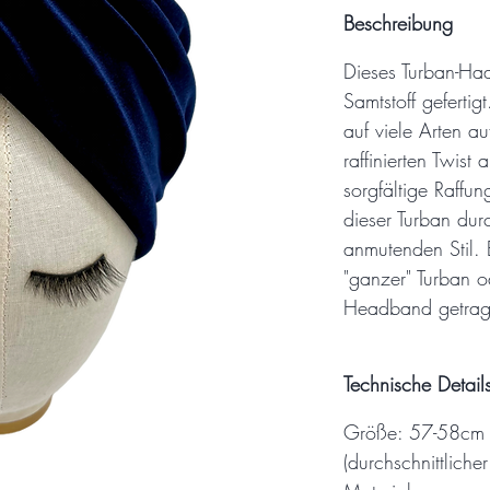
Beschreibung
Dieses Turban-Haa
Samtstoff gefertig
auf viele Arten a
raffinierten Twist
sorgfältige Raffun
dieser Turban durc
anmutenden Stil. 
"ganzer" Turban o
Headband getrag
Technische Detail
Größe: 57-58cm
(durchschnittlic