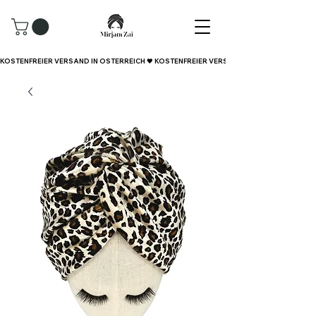
KOSTENFREIER VERSAND IN ÖSTERREICH 🖤 