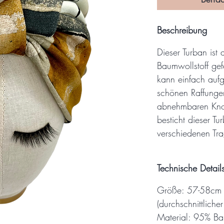
Beschreibung
Dieser Turban is
Baumwollstoff gefe
kann einfach auf
schönen Raffunge
abnehmbaren Knot
besticht dieser Tu
verschiedenen Tra
Technische Detail
Größe: 57-58cm
(durchschnittlich
Material: 95% Ba