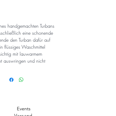
ines handgemachten Turbans
sschließlich eine schonende
de den Turban dafür auf
in flüssiges Waschmittel
sichtig mit lauwarmem
t auswringen und nicht
Events
Versand