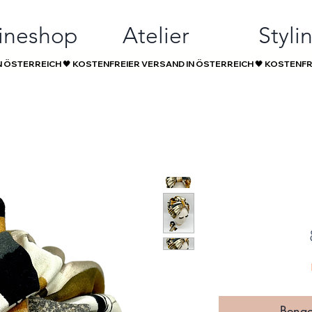
ineshop
Atelier
Styli
Benac