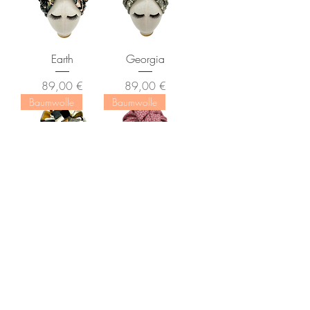
Earth
Georgia
Preis
Preis
89,00 €
89,00 €
Baumwolle
Baumwolle
Stone
Alia
Nicht verfügbar
Preis
89,00 €
Mehr laden