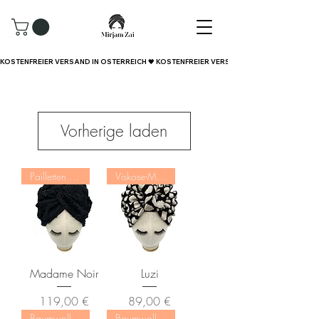
KOSTENFREIER VERSAND IN ÖSTERREICH 🖤 
Vorherige laden
Pailletten & Spitze
Viskose-Mischung
Madame Noir
Luzi
Preis
Preis
119,00 €
89,00 €
Baumwoll-Mischung
Baumwoll-Mischung