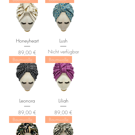
Honeyheart
Lush
Nicht verfügbar
Preis
89,00 €
Baumwolle
Baumwolle
Leonora
Liliah
Preis
Preis
89,00 €
89,00 €
Baumwolle
Baumwolle