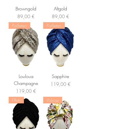
Browngold
Altgold
Preis
Preis
89,00 €
89,00 €
Pailletten
Pailletten
Louloua
Sapphire
Champagne
Preis
119,00 €
Preis
119,00 €
Effekt
Viskose