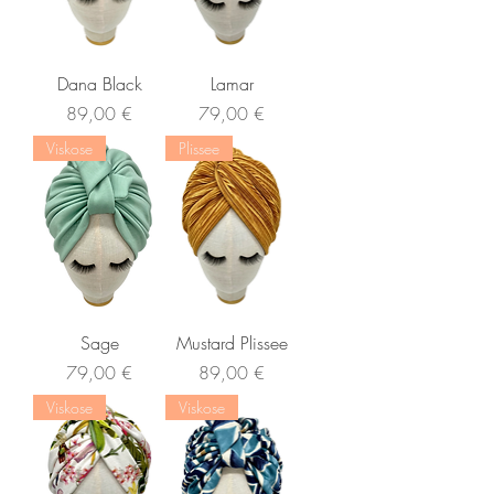
Dana Black
Lamar
Preis
Preis
89,00 €
79,00 €
Viskose
Plissee
Sage
Mustard Plissee
Preis
Preis
79,00 €
89,00 €
Viskose
Viskose