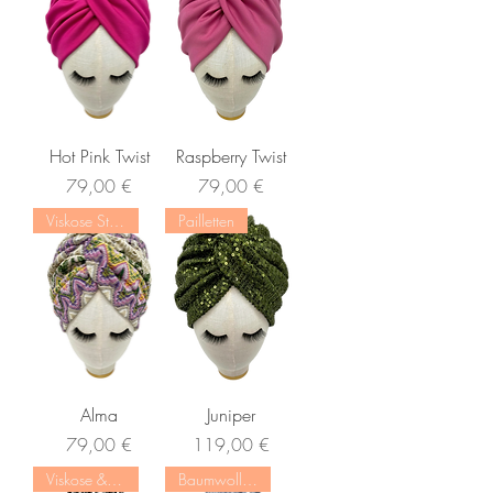
Hot Pink Twist
Raspberry Twist
Preis
Preis
79,00 €
79,00 €
Viskose Strick
Pailletten
Alma
Juniper
Preis
Preis
79,00 €
119,00 €
Viskose & Leinen
Baumwolle & Leinen