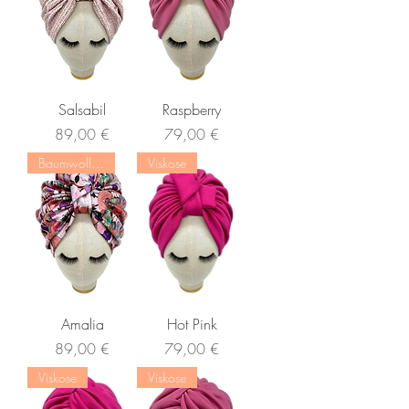
Salsabil
Raspberry
Preis
Preis
89,00 €
79,00 €
Baumwoll Satin
Viskose
Amalia
Hot Pink
Preis
Preis
89,00 €
79,00 €
Viskose
Viskose