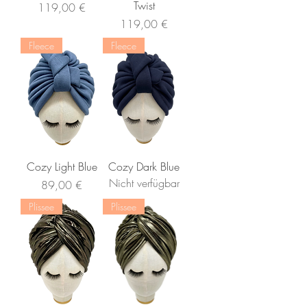
Twist
Preis
119,00 €
Preis
119,00 €
Fleece
Fleece
Cozy Light Blue
Cozy Dark Blue
Nicht verfügbar
Preis
89,00 €
Plissee
Plissee