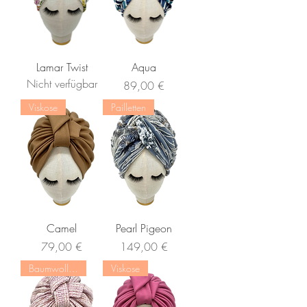
Lamar Twist
Aqua
Nicht verfügbar
Preis
89,00 €
Viskose
Pailletten
Camel
Pearl Pigeon
Preis
Preis
79,00 €
149,00 €
Baumwoll-Mischung
Viskose